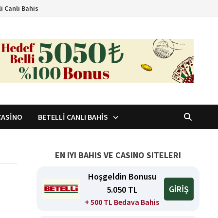
li Canlı Bahis
CASINO
BETELLI CANLI BAHIS
EN IYI BAHIS VE CASINO SITELERI
Hoşgeldin Bonusu
GİRİŞ
5.050 TL
+ 500 TL Bedava Bahis