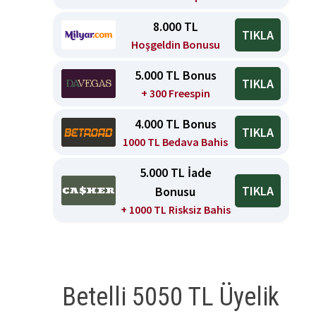
8.000 TL
TIKLA
Hoşgeldin Bonusu
5.000 TL Bonus
TIKLA
+ 300 Freespin
4.000 TL Bonus
TIKLA
1000 TL Bedava Bahis
5.000 TL İade
TIKLA
Bonusu
+ 1000 TL Risksiz Bahis
Betelli 5050 TL Üyelik