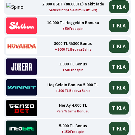
2.000 USDT (88.000TL) Nakit İade
TIKLA
Sadece Kripto & Kimliksiz Giriş
10.000 TL Hoşgeldin Bonusu
TIKLA
+ 50 Freespin
3000 TL %300 Bonus
TIKLA
+ 3000 TL Bedava Bahis
3.000 TL Bonus
TIKLA
+ 50 Freespin
Hoş Geldin Bonusu 5.000 TL
TIKLA
+ 500 TL Bedava Bahis
Her Ay 4.000 TL
TIKLA
Para Yatırma Bonusu
5.000 TL Bonus
TIKLA
+ 150 Freespin