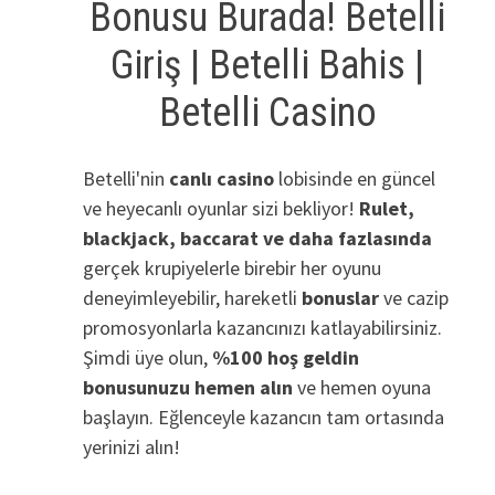
Bonusu Burada! Betelli
Giriş | Betelli Bahis |
Betelli Casino
Betelli'nin
canlı casino
lobisinde en güncel
ve heyecanlı oyunlar sizi bekliyor!
Rulet,
blackjack, baccarat ve daha fazlasında
gerçek krupiyelerle birebir her oyunu
deneyimleyebilir, hareketli
bonuslar
ve cazip
promosyonlarla kazancınızı katlayabilirsiniz.
Şimdi üye olun,
%100 hoş geldin
bonusunuzu hemen alın
ve hemen oyuna
başlayın. Eğlenceyle kazancın tam ortasında
yerinizi alın!