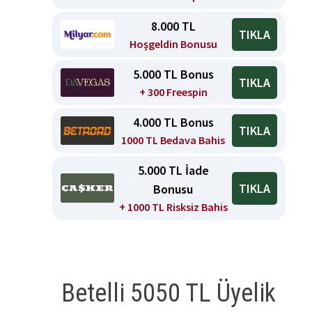
8.000 TL
TIKLA
Hoşgeldin Bonusu
5.000 TL Bonus
TIKLA
+ 300 Freespin
4.000 TL Bonus
TIKLA
1000 TL Bedava Bahis
5.000 TL İade
TIKLA
Bonusu
+ 1000 TL Risksiz Bahis
Betelli 5050 TL Üyelik