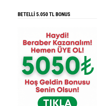
BETELLI 5.050 TL BONUS