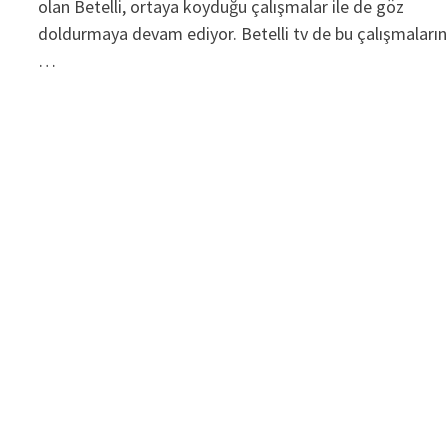
olan Betelli, ortaya koyduğu çalışmalar ile de göz
doldurmaya devam ediyor. Betelli tv de bu çalışmaların
…