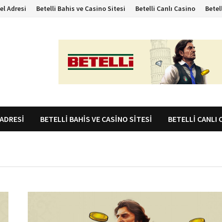
el Adresi
Betelli Bahis ve Casino Sitesi
Betelli Canlı Casino
Betel
 ADRESI
BETELLI BAHIS VE CASINO SITESI
BETELLI CANLI 