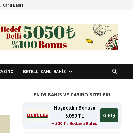
li Canlı Bahis
CASINO
BETELLI CANLI BAHIS
EN IYI BAHIS VE CASINO SITELERI
Hoşgeldin Bonusu
GİRİŞ
5.050 TL
+ 500 TL Bedava Bahis