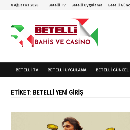
Skip
8 Ağustos 2026
Betelli Tv
Betelli Uygulama
Betelli Günc
to
content
BETELLI TV
BETELLI UYGULAMA
BETELLI GÜNCEL
ETIKET:
BETELLI YENI GIRIŞ