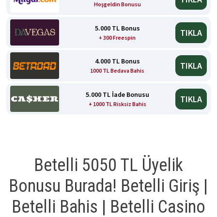
Hoşgeldin Bonusu
5.000 TL Bonus
TIKLA
+ 300 Freespin
4.000 TL Bonus
TIKLA
1000 TL Bedava Bahis
5.000 TL İade Bonusu
TIKLA
+ 1000 TL Risksiz Bahis
Betelli 5050 TL Üyelik
Bonusu Burada! Betelli Giriş |
Betelli Bahis | Betelli Casino