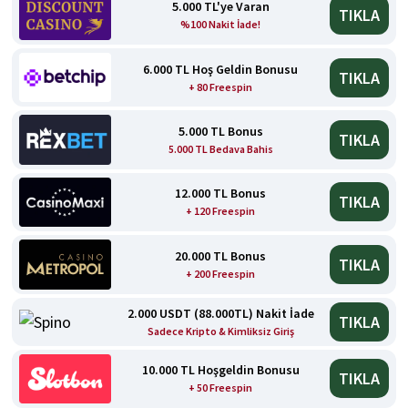
5.000 TL'ye Varan
TIKLA
%100 Nakit İade!
6.000 TL Hoş Geldin Bonusu
TIKLA
+ 80 Freespin
5.000 TL Bonus
TIKLA
5.000 TL Bedava Bahis
12.000 TL Bonus
TIKLA
+ 120 Freespin
20.000 TL Bonus
TIKLA
+ 200 Freespin
2.000 USDT (88.000TL) Nakit İade
TIKLA
Sadece Kripto & Kimliksiz Giriş
10.000 TL Hoşgeldin Bonusu
TIKLA
+ 50 Freespin